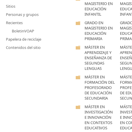
MAGISTERIO EN
MAGIS
Sitios
EDUCACIÓN
EDUC
INFANTIL
INFAN
Personas y grupos
Recientes
GRADO EN
GRADO
MAGISTERIO EN
MAGIS
BoletinVOAP
EDUCACIÓN
EDUC
PRIMARIA
PRIMA
Papelera de reciclaje
MÁSTER EN
MÁSTE
Contenidos del sitio
APRENDIZAJE Y
APREN
ENSEÑANZA DE
ENSEÑ
SEGUNDAS
SEGU
LENGUAS
LENG
MÁSTER EN
MÁSTE
FORMACIÓN DEL
FORMA
PROFESORADO
PROF
DE EDUCACIÓN
DE ED
SECUNDARIA
SECUN
MÁSTER EN
MÁSTE
INVESTIGACIÓN
INVES
E INNOVACIÓN
E INN
EN CONTEXTOS
EN CO
EDUCATIVOS
EDUCA