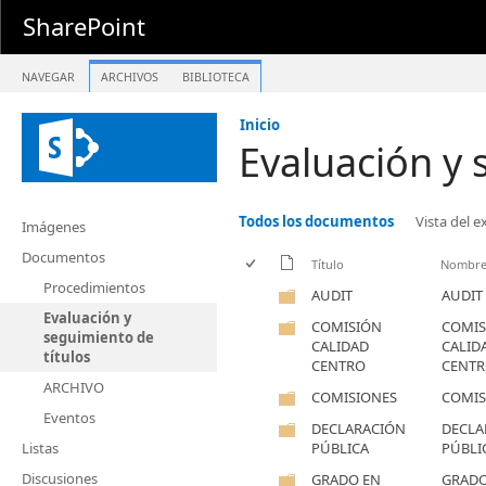
SharePoint
NAVEGAR
ARCHIVOS
BIBLIOTECA
Inicio
Evaluación y 
Todos los documentos
Vista del 
Imágenes
Documentos
Título
Nombr
Procedimientos
AUDIT
AUDIT
Evaluación y
COMISIÓN
COMIS
seguimiento de
CALIDAD
CALID
títulos
CENTRO
CENT
ARCHIVO
COMISIONES
COMIS
Eventos
DECLARACIÓN
DECLA
Listas
PÚBLICA
PÚBLI
Discusiones
GRADO EN
GRADO